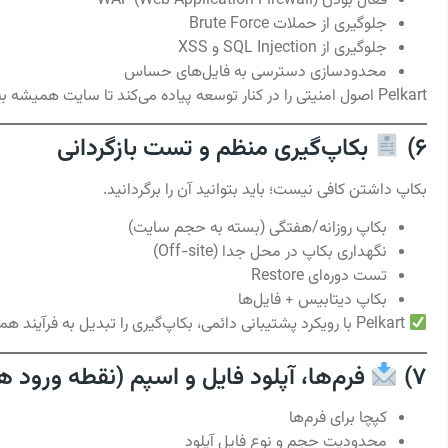
فعال بودن WAF (Web Application Firewall)
جلوگیری از حملات Brute Force
جلوگیری از SQL Injection و XSS
محدودسازی دسترسی به فایل‌های حساس
Pelkart اصول امنیتی را در کنار توسعه پیاده می‌کند تا سایت همیشه به‌روز و مقاوم بماند.
6)
بکاپ‌گیری منظم و تست بازگردانی
بکاپ داشتن کافی نیست؛ باید بتوانید آن را برگردانید.
بکاپ روزانه/هفتگی (بسته به حجم سایت)
نگهداری بکاپ در محل جدا (Off-site)
تست دوره‌ای Restore
بکاپ دیتابیس + فایل‌ها
Pelkart با رویکرد پشتیبانی دائمی، بکاپ‌گیری را تبدیل به فرآیند همیشگی می‌کند.
7)
فرم‌ها، آپلود فایل و اسپم (نقطه ورود ه
کپچا برای فرم‌ها
محدودیت حجم و نوع فایل آپلود