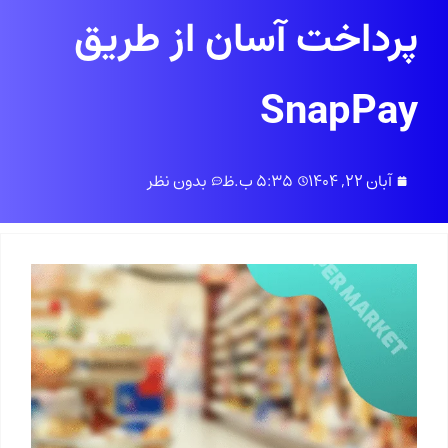
پرداخت آسان از طریق
SnapPay
آبان 22, 1404
5:35 ب.ظ
بدون نظر