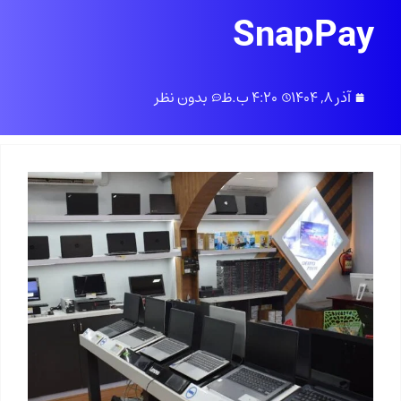
SnapPay
آذر 8, 1404
4:20 ب.ظ
بدون نظر