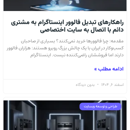
راهکارهای تبدیل فالوور اینستاگرام به مشتری
دائم با اتصال به سایت اختصاصی
مقدمه: چرا فالوورها خرید نمی‌کنند؟ بسیاری از صاحبان
کسب‌وکار در ایران با یک چالش بزرگ روبرو هستند: هزاران فالوور
دارند اما فروششان راضی‌کننده نیست. اینستاگرام
ادامه مطلب »
اسفند 6, 1404
بدون دیدگاه
طراحی و توسعه وبسایت