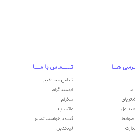
ـرسی هــا
تـــــماس با مـــا
تماس مستقیم
ما
اینستاگرام
شتریان
تلگرام
متداول
واتساپ
 ضوابط
ثبت درخواست تماس
کارت
لینکدین