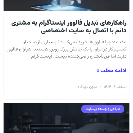
راهکارهای تبدیل فالوور اینستاگرام به مشتری
دائم با اتصال به سایت اختصاصی
مقدمه: چرا فالوورها خرید نمی‌کنند؟ بسیاری از صاحبان
کسب‌وکار در ایران با یک چالش بزرگ روبرو هستند: هزاران فالوور
دارند اما فروششان راضی‌کننده نیست. اینستاگرام
ادامه مطلب »
اسفند 6, 1404
بدون دیدگاه
طراحی و توسعه وبسایت