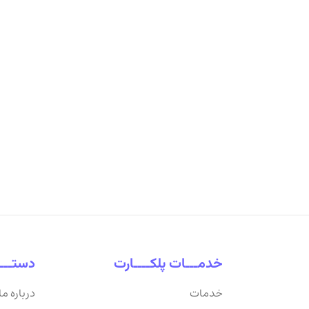
خدمـــات پلکــــارت
دستـــ
خدمات
درباره ما