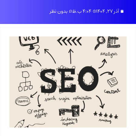
آذر 27, 1404
4:04 ب.ظ
بدون نظر